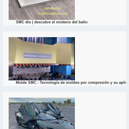
03/18
SMC die | descubre el misterio del baño
2022
El molde SMC es adecuado para la fabricación de productos de ba?
inferior a una quinta parte, pero la resistencia es mucho mejor que 
View Detail
03/14
Molde SMC - Tecnología de moldeo por compresión y su aplica
2022
El proceso de moldeo de la matriz SMC es cortar el plástico de la 
requerida, desenrollar la película protectora en ambos lados, superp
posición adecuada de la matriz, y luego calentarla y presionarla p
especificados.
View Detail