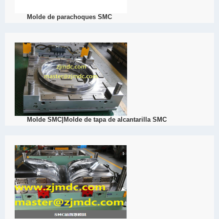
Molde de parachoques SMC
2022
SMC die tiene muchas ventajas. Como proveedor de SMC die, Dach
View Detail
05/03
Molde SMC|Molde de tapa de alcantarilla SMC
2022
SMC Mould Manufacturing SMC well cover Mould tiene muchas ven
el molde de moldeo, es un fabricante de moldes SMC muy profesion
View Detail
04/28