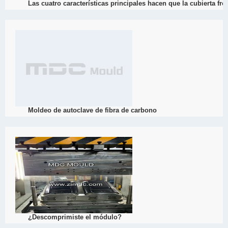
Las cuatro características principales hacen que la cubierta fr
2022
Cada vez son más las cubiertas delanteras de los automóviles que
una rica experiencia en la fabricación de moldes SMC.
View Detail
04/26
Moldeo de autoclave de fibra de carbono
2022
Dacheng Mould es un fabricante profesional de productos de fibra 
importados, procedimientos de procesamiento precisos, para satisf
ha acumulado una rica experiencia en el desarrollo de moldes de fib
moldes y la producción de peque?os lotes para muchas empresas 
Mercedes - Benz.
View Detail
04/20
¿Descomprimiste el módulo?
2022