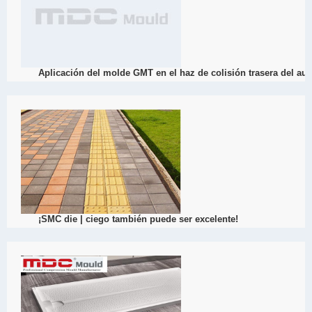
View Detail
03/23
Aplicación del molde GMT en el haz de colisión trasera del au
2022
GMT die es un nuevo material compuesto ligero y de ahorro de energ
fibra de vidrio como marco reforzado. Se dedica principalmente al d
caliente como SMc, BMC, GMT, LFT, FRP y CFRP.
View Detail
03/21
¡SMC die | ciego también puede ser excelente!
2022
El camino ciego para los ciegos para enviar calor, la aplicación de
buena resistencia y resistencia, buen rendimiento de drenaje, seguri
costo de producción y mantenimiento, puede lograr la producción e
línea de advertencia de carretera.
View Detail