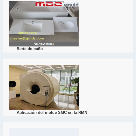
de carbono se aplica a la matriz de transición por laminación u otro
View Detail
04/01
Serie de baño
2022
Para lavar la ropa, necesitamos mencionar nuestro ba?o de lavand
por GF (hilo especial), up (resina insaturada), aditivo de baja contr
una rica experiencia en la fabricación de SMC Bath Mould.
View Detail
03/31
Aplicación del molde SMC en la RMN
2022
El molde SMC se aplica a la RMN, lo que ayuda en gran medida a la
í como la portabilidad. El molde Dacheng es una serie de moldes 
prensado en caliente, molde de prensado en caliente de fibra de ca