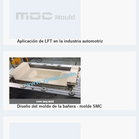
distribución de SMC.
View Detail
03/26
Aplicación de LFT en la industria automotriz
2022
LFT - material termoplástico reforzado con fibra larga, utilizado en 
semiestructura, las ventajas son el costo atractivo, la relación de 
se dedica al dise?o y fabricación de moldes compuestos, ha desar
View Detail
03/25
Diseño del molde de la bañera - molde SMC
2022
SMC Bath Mould, SMC (Sheet Mould Plastic) Composite Bath hard du
Supplier, Dacheng Mould has developed Bath Mould, Bath Mould, B