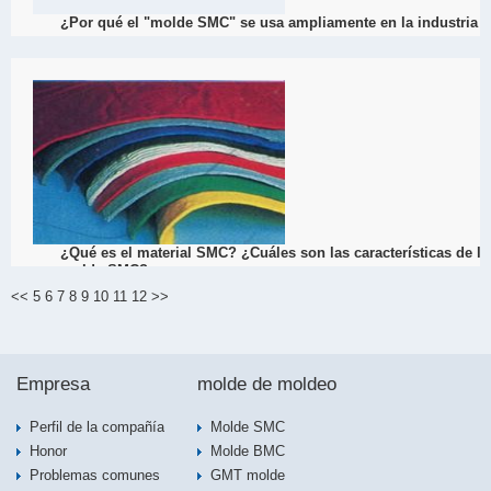
¿Por qué el "molde SMC" se usa ampliamente en la industria 
2022
La aplicación del molde SMC se concentra principalmente en los ca
automotriz), la construcción, la electrónica y los electrodoméstico
amplia gama de aplicaciones.
View Detail
03/03
¿Qué es el material SMC? ¿Cuáles son las características de l
2022
molde SMC?
?Qué es el material SMC? ?Cuáles son las características de los 
<<
5
6
7
8
9
10
11
12
>>
SMC?
Empresa
molde de moldeo
View Detail
Perfil de la compañía
Molde SMC
08/07
Honor
Molde BMC
Problemas comunes
GMT molde