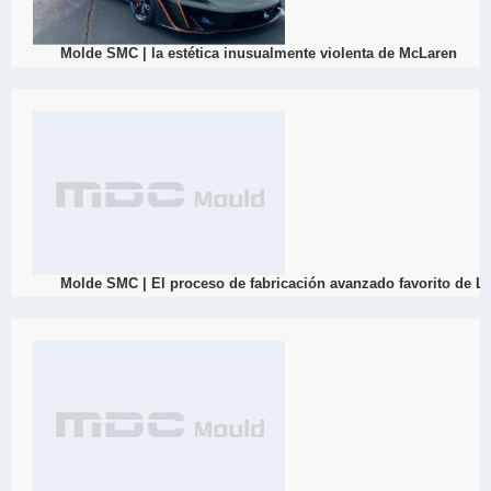
03/11
Molde SMC | la estética inusualmente violenta de McLaren
2022
Como la principal marca de superdeportivos del mundo, la magnífic
SMC.Los moldes SMC tienen muchas ventajas, como un peso relativa
corrosión, peso ligero y alta resistencia, junto con un alto grado de 
industria automotriz.los materiales son ampliamente utilizados.
View Detail
03/09
Molde SMC | El proceso de fabricación avanzado favorito de 
2022
La singularidad de Lamborghini se debe al molde SMC. El molde SM
"molde SMC" requiere un sistema de calentamiento para la cavidad y
mantiene en aproximadamente 5 grados centígrados. Después de esta
molde en forma de lámina se coloca en el molde, el molde se cierra
utilizando la temperatura y la presión establecidas.
View Detail
03/07