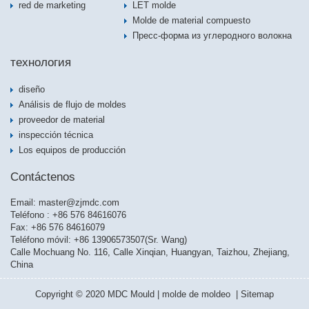
red de marketing
2021
LET molde
Molde de material compuesto
Пресс-форма из углеродного волокна
технология
diseño
Análisis de flujo de moldes
proveedor de material
inspección técnica
Los equipos de producción
Contáctenos
Email:
master@zjmdc.com
Teléfono : +86 576 84616076
Fax: +86 576 84616079
Teléfono móvil: +86 13906573507(Sr. Wang)
Calle Mochuang No. 116, Calle Xinqian, Huangyan, Taizhou, Zhejiang,
China
Copyright © 2020 MDC Mould | molde de moldeo |
Sitemap