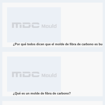
El troquelado es un tipo de molde que forma el material solidificado
se pone en el molde de metal, bajo cierta temperatura y presión, e
control sobre la temperatura de formación, el método de colocación 
alta calidad. ?Dacheng die se centra en la tecnología de troquelado
garantía de calidad!
View Detail
04/11
¿Por qué todos dicen que el molde de fibra de carbono es bu
2022
El compuesto de fibra de carbono tiene un excelente rendimiento y
calentamiento y curado a presión. En la actualidad, el molde Dachen
carbono, y ha proporcionado la fabricación de moldes y la produc
automóviles bien conocidas.
View Detail
04/08
¿Qué es un molde de fibra de carbono?
2022
Dacheng Mould es un fabricante profesional de moldes de fibra de c
compuestos de fibra de carbono es una especie de estructura de mat