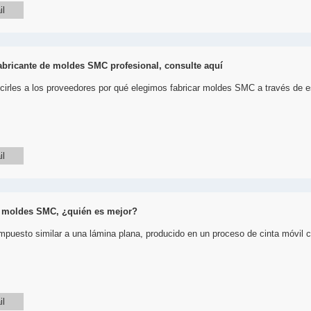
il
abricante de moldes SMC profesional, consulte aquí
irles a los proveedores por qué elegimos fabricar moldes SMC a través de est
il
e moldes SMC, ¿quién es mejor?
uesto similar a una lámina plana, producido en un proceso de cinta móvil co
il