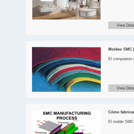
View Deta
Moldeo SMC |
El compuesto d
View Deta
Cómo fabrica
El molde SMC e