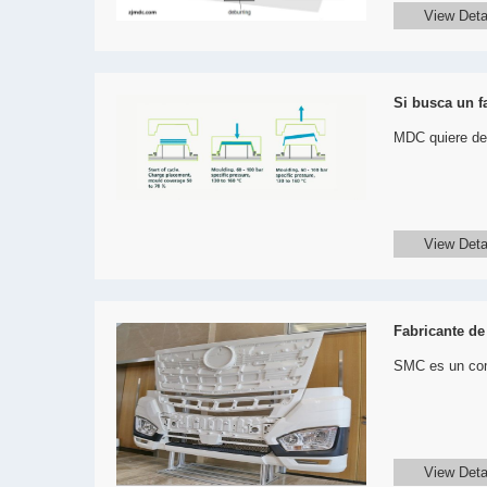
View Deta
Si busca un f
MDC quiere dec
View Deta
Fabricante d
SMC es un comp
View Deta