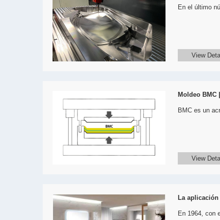
En el último n
View Deta
Moldeo BMC |
BMC es un acr
View Deta
La aplicación
En 1964, con e