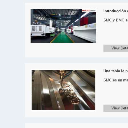
Introducción
SMC y BMC son 
View Deta
Una tabla le 
SMC es un mate
View Deta