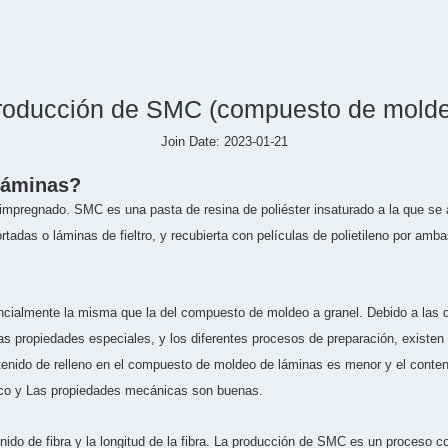
roducción de SMC (compuesto de molde
Join Date: 2023-01-21
láminas?
pregnado. SMC es una pasta de resina de poliéster insaturado a la que se a
adas o láminas de fieltro, y recubierta con películas de polietileno por amba
almente la misma que la del compuesto de moldeo a granel. Debido a las dif
s propiedades especiales, y los diferentes procesos de preparación, existen 
nido de relleno en el compuesto de moldeo de láminas es menor y el contenido
ísico y Las propiedades mecánicas son buenas.
o de fibra y la longitud de la fibra. La producción de SMC es un proceso con