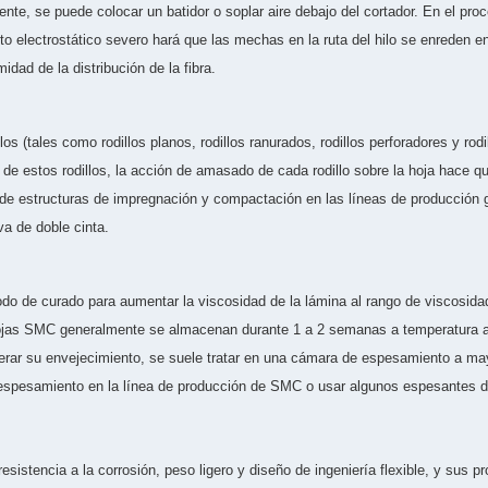
ente, se puede colocar un batidor o soplar aire debajo del cortador. En el pr
to electrostático severo hará que las mechas en la ruta del hilo se enreden entr
idad de la distribución de la fibra.
los (tales como rodillos planos, rodillos ranurados, rodillos perforadores y rod
e de estos rodillos, la acción de amasado de cada rodillo sobre la hoja hace q
e estructuras de impregnación y compactación en las líneas de producción gen
rva de doble cinta.
do de curado para aumentar la viscosidad de la lámina al rango de viscosid
hojas SMC generalmente se almacenan durante 1 a 2 semanas a temperatura a
lerar su envejecimiento, se suele tratar en una cámara de espesamiento a may
spesamiento en la línea de producción de SMC o usar algunos espesantes de 
esistencia a la corrosión, peso ligero y diseño de ingeniería flexible, y sus