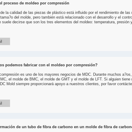
el proceso de moldeo por compresión
de la calidad de las piezas de plástico está influido por el rendimiento de las
l tama?o del molde, pero también está relacionado con el desarrollo y el contr
 suele decirse que son los tres elementos del moldeo: temperatura, presión 
il
os podemos fabricar con el moldeo por compresión?
 compresión es uno de los mayores negocios de MDC. Durante muchos a?os,
C, el molde de BMC, el molde de GMT y el molde de LFT. Si alguien tiene r
C Mold siempre proporcionará apoyo a nuestros clientes, por favor contáct
il
rmación de un tubo de fibra de carbono en un molde de fibra de carbon