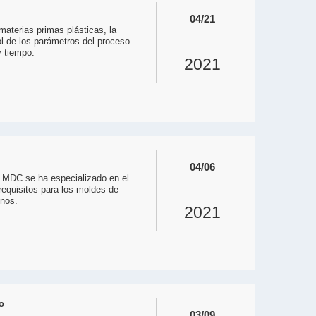
04/21
 materias primas plásticas, la
ol de los parámetros del proceso
y tiempo.
2021
04/06
 MDC se ha especializado en el
equisitos para los moldes de
enos.
2021
o
03/09