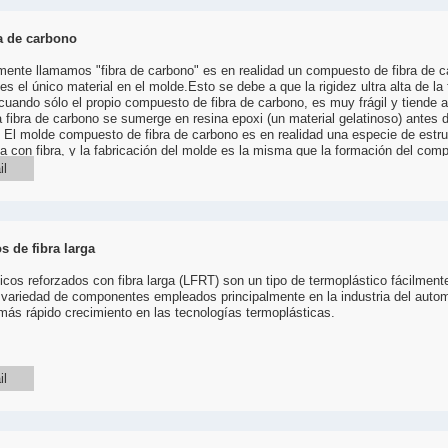
a de carbono
ente llamamos "fibra de carbono" es en realidad un compuesto de fibra de c
s el único material en el molde.Esto se debe a que la rigidez ultra alta de la
cuando sólo el propio compuesto de fibra de carbono, es muy frágil y tiende 
a fibra de carbono se sumerge en resina epoxi (un material gelatinoso) antes 
El molde compuesto de fibra de carbono es en realidad una especie de estr
da con fibra, y la fabricación del molde es la misma que la formación del com
uesto de fibra de carbono se aplica al molde del núcleo de transición por lami
il
a formar el molde.Por supuesto, antes de que se utilice como molde, se deben
mo el recorte, el pulido, el recubrimiento de la superficie, el montaje, etc.
s de fibra larga
icos reforzados con fibra larga (LFRT) son un tipo de termoplástico fácilment
 variedad de componentes empleados principalmente en la industria del auto
más rápido crecimiento en las tecnologías termoplásticas.
il