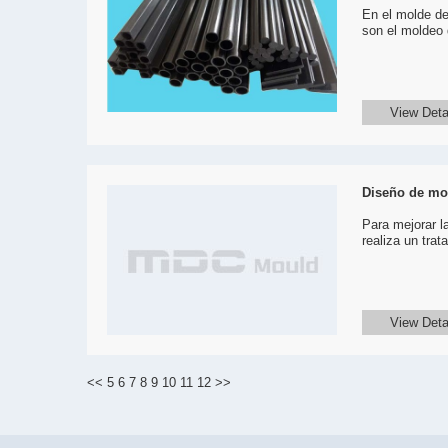
En el molde de
son el moldeo 
View Deta
Diseño de m
Para mejorar l
realiza un trat
View Deta
<<
5
6
7
8
9
10
11
12
>>