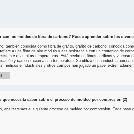
ican los moldes de fibra de carbono? Puede aprender sobre los divers
no, también conocida como fibra de grafito, grafito de carbono, conocida como
refiere a una fibra de alto módulo y alta resistencia con un contenido de car
sistente a las altas temperaturas. Está hecho de fibras acrílicas y viscosa 
dación y carbonización a alta temperatura. Se utiliza en la industria aeroespa
os médicos e industriales y otros campos han jugado un papel extremadament
il
 que necesita saber sobre el proceso de moldeo por compresión (2)
lo, analizaremos el siguiente proceso de moldeo por compresión. Cada paso 