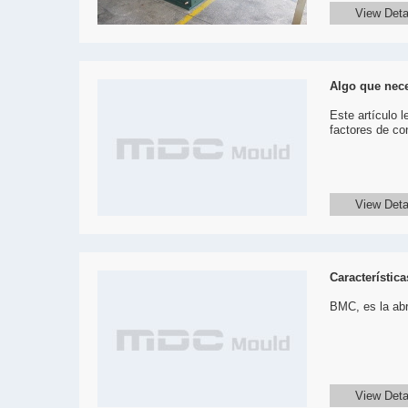
View Deta
Algo que nece
Este artículo 
factores de con
View Deta
Característic
BMC, es la abr
View Deta