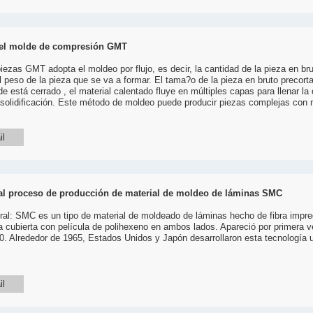
del molde de compresión GMT
iezas GMT adopta el moldeo por flujo, es decir, la cantidad de la pieza en b
l peso de la pieza que se va a formar. El tama?o de la pieza en bruto precort
 está cerrado , el material calentado fluye en múltiples capas para llenar la c
 solidificación. Este método de moldeo puede producir piezas complejas con n
il
 al proceso de producción de material de moldeo de láminas SMC
ral: SMC es un tipo de material de moldeado de láminas hecho de fibra impre
da cubierta con película de polihexeno en ambos lados. Apareció por primera v
. Alrededor de 1965, Estados Unidos y Japón desarrollaron esta tecnología u
il