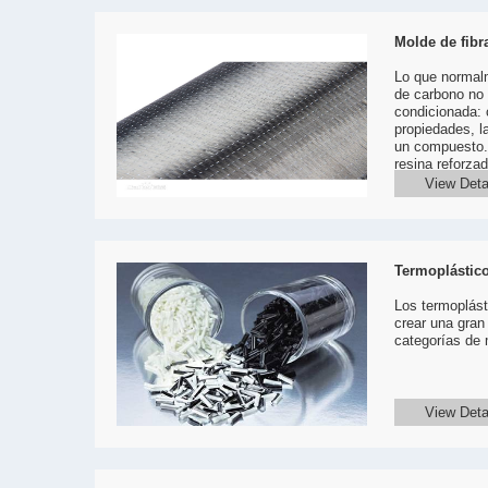
Molde de fibr
Lo que normalm
de carbono no e
condicionada: 
propiedades, l
un compuesto. 
resina reforza
decir, el comp
View Deta
solidifica par
posteriores, co
Termoplástico
Los termoplást
crear una gran
categorías de 
View Deta