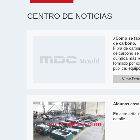
CENTRO DE NOTICIAS
¿Cómo se fabr
de carbono.
Fibra de carbo
de carbono se 
química más re
formado por oxi
pública, equip
View Deta
Algunas cosas
En este artícu
detalle.