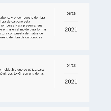
05/26
arbono, y el compuesto de fibra
 fibra de carbono está
a romperse.Para preservar sus
2021
de entrar en el molde para formar
uctura compuesta de matriz de
puesto de fibra de carbono, es
nación u otros medios, y luego se
 realizar algunos procesos
04/28
e moldeable que se utiliza para
móvil. Los LFRT son una de las
2021