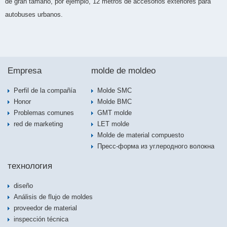
de gran tamaño, por ejemplo, 12 metros de accesorios exteriores para
autobuses urbanos.
Empresa
molde de moldeo
Perfil de la compañía
Molde SMC
Honor
Molde BMC
Problemas comunes
GMT molde
red de marketing
LET molde
Molde de material compuesto
Пресс-форма из углеродного волокна
технология
diseño
Análisis de flujo de moldes
proveedor de material
inspección técnica