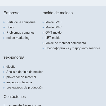
Empresa
molde de moldeo
Perfil de la compañía
Molde SMC
Honor
Molde BMC
Problemas comunes
GMT molde
red de marketing
LET molde
Molde de material compuesto
Пресс-форма из углеродного волокна
технология
diseño
Análisis de flujo de moldes
proveedor de material
inspección técnica
Los equipos de producción
Contáctenos
Email:
master@zjmdc.com