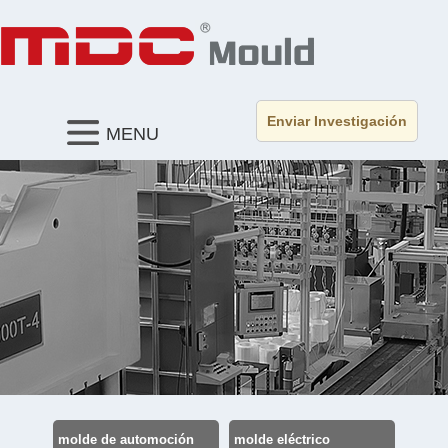
Enviar Investigación
MENU
molde de automoción
molde eléctrico