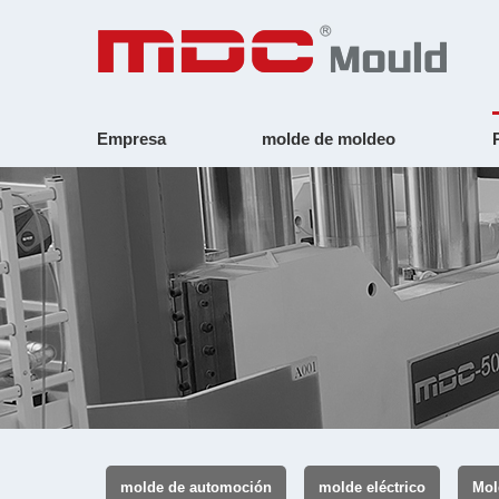
Empresa
molde de moldeo
molde de automoción
molde eléctrico
Mol