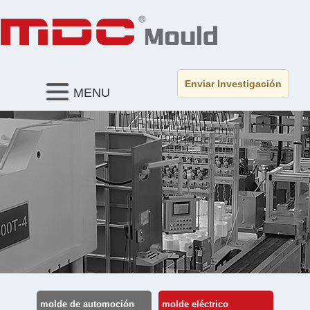
Enviar Investigación
MENU
molde de automoción
molde eléctrico