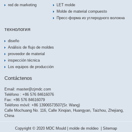
red de marketing
LET molde
Molde de material compuesto
Пресс-форма из углеродного волокна
технология
diseño
Análisis de flujo de moldes
proveedor de material
inspección técnica
Los equipos de producción
Contáctenos
Email:
master@zjmdc.com
Teléfono : +86 576 84616076
Fax: +86 576 84616079
Teléfono móvil: +86 13906573507(Sr. Wang)
Calle Mochuang No. 116, Calle Xinqian, Huangyan, Taizhou, Zhejiang,
China
Copyright © 2020 MDC Mould | molde de moldeo |
Sitemap