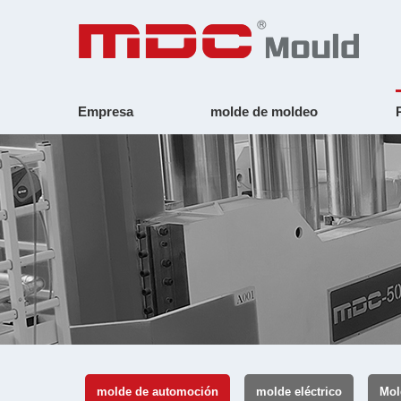
Empresa
molde de moldeo
molde de automoción
molde eléctrico
Mol