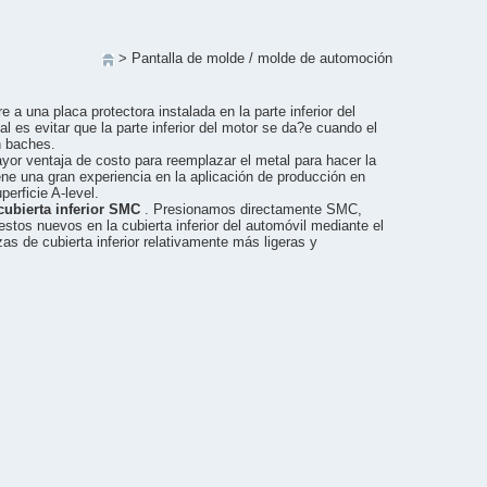
>
Pantalla de molde
/
molde de automoción
re a una placa protectora instalada en la parte inferior del
al es evitar que la parte inferior del motor se da?e cuando el
n baches.
yor ventaja de costo para reemplazar el metal para hacer la
iene una gran experiencia en la aplicación de producción en
erficie A-level.
cubierta inferior SMC
. Presionamos directamente SMC,
tos nuevos en la cubierta inferior del automóvil mediante el
s de cubierta inferior relativamente más ligeras y