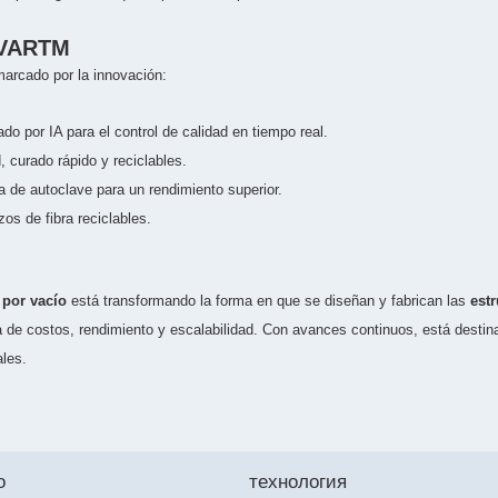
a VARTM
rcado por la innovación:
o por IA para el control de calidad en tiempo real.
, curado rápido y reciclables.
e autoclave para un rendimiento superior.
os de fibra reciclables.
 por vacío
está transformando la forma en que se diseñan y fabrican las
est
ia de costos, rendimiento y escalabilidad. Con avances continuos, está destin
ales.
o
технология