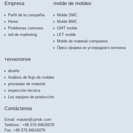
Empresa
molde de moldeo
Perfil de la compañía
Molde SMC
Honor
Molde BMC
Problemas comunes
GMT molde
red de marketing
LET molde
Molde de material compuesto
Пресс-форма из углеродного волокна
технология
diseño
Análisis de flujo de moldes
proveedor de material
inspección técnica
Los equipos de producción
Contáctenos
Email:
master@zjmdc.com
Teléfono : +86 576 84616076
Fax: +86 576 84616079