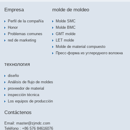
Empresa
molde de moldeo
Perfil de la compañía
Molde SMC
Honor
Molde BMC
Problemas comunes
GMT molde
red de marketing
LET molde
Molde de material compuesto
Пресс-форма из углеродного волокна
технология
diseño
Análisis de flujo de moldes
proveedor de material
inspección técnica
Los equipos de producción
Contáctenos
Email:
master@zjmdc.com
Teléfono : +86 576 84616076