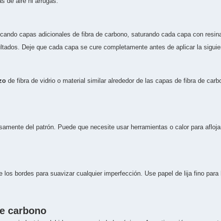
 de aire ni arrugas.
cando capas adicionales de fibra de carbono, saturando cada capa con resin
sultados. Deje que cada capa se cure completamente antes de aplicar la siguie
zo
de fibra de vidrio o material similar alrededor de las capas de fibra de ca
amente del patrón. Puede que necesite usar herramientas o calor para afloja
je los bordes para suavizar cualquier imperfección. Use papel de lija fino par
de carbono