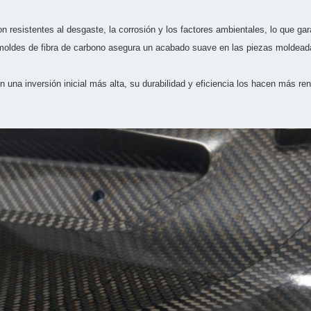
 resistentes al desgaste, la corrosión y los factores ambientales, lo que ga
 moldes de fibra de carbono asegura un acabado suave en las piezas moldeadas
 una inversión inicial más alta, su durabilidad y eficiencia los hacen más re