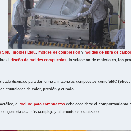
s SMC
,
moldes BMC
,
moldes de compresión
y
moldes de fibra de carbo
obre el
diseño de moldes compuestos
, la selección de materiales, los p
alizado diseñado para dar forma a materiales compuestos como
SMC (Sheet
nes controladas de
calor, presión y curado
.
metálico, el
tooling para compuestos
debe considerar
el comportamiento del
de ingeniería sea más complejo y altamente especializado.