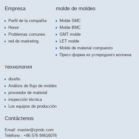
Empresa
molde de moldeo
Perfil de la compañía
Molde SMC
Honor
Molde BMC
Problemas comunes
GMT molde
red de marketing
LET molde
Molde de material compuesto
Пресс-форма из углеродного волокна
технология
diseño
Análisis de flujo de moldes
proveedor de material
inspección técnica
Los equipos de producción
Contáctenos
Email:
master@zjmdc.com
Teléfono : +86 576 84616076