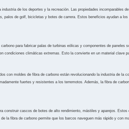
 industria de los deportes y la recreación. Las propiedades incomparables de 
s, palos de golf, bicicletas y botes de carrera. Estos beneficios ayudan a lo
e carbono para fabricar palas de turbinas eólicas y componentes de paneles so
so en condiciones climáticas extremas. Esto la convierte en un material clave 
os con moldes de fibra de carbono están revolucionando la industria de la con
adamente fuertes y resistentes a los terremotos. Además, la fibra de carbono
para construir cascos de botes de alto rendimiento, mástiles y aparejos. Est
 de la fibra de carbono permite que los barcos naveguen más rápido y con mayo