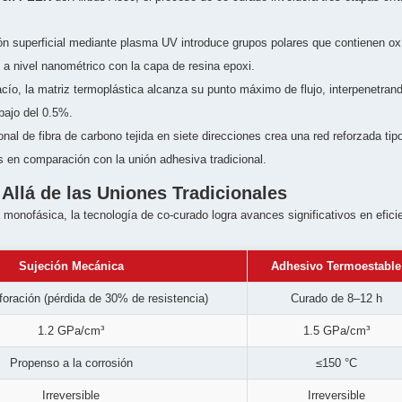
ón superficial mediante plasma UV introduce grupos polares que contienen ox
a nivel nanométrico con la capa de resina epoxi.
cío, la matriz termoplástica alcanza su punto máximo de flujo, interpenetran
bajo del 0.5%.
al de fibra de carbono tejida en siete direcciones crea una red reforzada tipo 
s en comparación con la unión adhesiva tradicional.
llá de las Uniones Tradicionales
onofásica, la tecnología de co-curado logra avances significativos en eficie
Sujeción Mecánica
Adhesivo Termoestable
foración (pérdida de 30% de resistencia)
Curado de 8–12 h
1.2 GPa/cm³
1.5 GPa/cm³
Propenso a la corrosión
≤150 °C
Irreversible
Irreversible