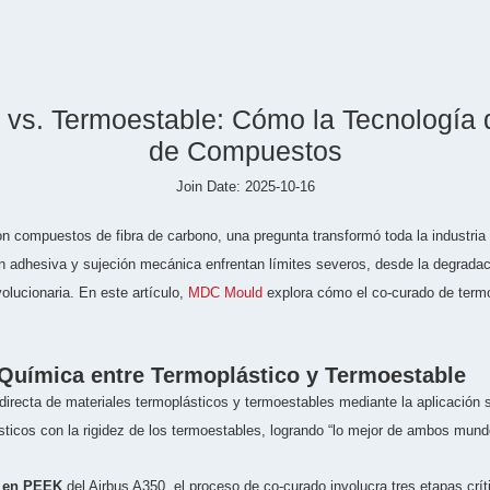
 vs. Termoestable: Cómo la Tecnología
de Compuestos
Join Date: 2025-10-16
n compuestos de fibra de carbono, una pregunta transformó toda la industri
n adhesiva y sujeción mecánica enfrentan límites severos, desde la degradac
olucionaria. En este artículo,
MDC Mould
explora cómo el co-curado de termo
 Química entre Termoplástico y Termoestable
directa de materiales termoplásticos y termoestables mediante la aplicación 
ásticos con la rigidez de los termoestables, logrando “lo mejor de ambos mund
a en PEEK
del Airbus A350, el proceso de co-curado involucra tres etapas crít