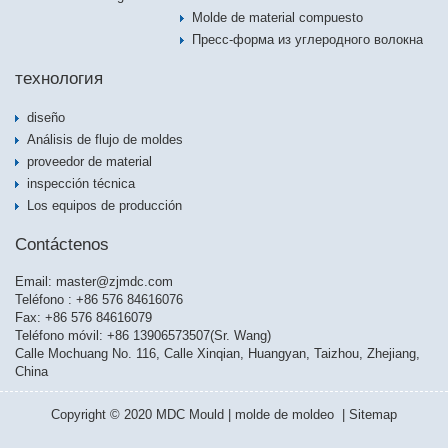
Molde de material compuesto
Пресс-форма из углеродного волокна
технология
diseño
Análisis de flujo de moldes
proveedor de material
inspección técnica
Los equipos de producción
Contáctenos
Email:
master@zjmdc.com
Teléfono : +86 576 84616076
Fax: +86 576 84616079
Teléfono móvil: +86 13906573507(Sr. Wang)
Calle Mochuang No. 116, Calle Xinqian, Huangyan, Taizhou, Zhejiang,
China
Copyright © 2020 MDC Mould | molde de moldeo |
Sitemap